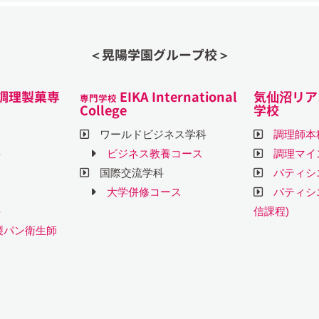
＜晃陽学園グループ校＞
調理製菓専
EIKA International
気仙沼リア
専門学校
College
学校
ワールドビジネス学科
調理師本
科
ビジネス教養コース
調理マイ
国際交流学科
パティシ
大学併修コース
パティシ
科
信課程)
製パン衛生師